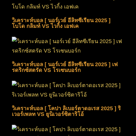
วิเคราะห์บอล [ นอร์เวย์ อีลิทซีเรียน 2025 ]
โบโด กลิมท์ VS ไวกิ้ง เอฟเค
วิเคราะห์บอล [ นอร์เวย์ อีลิทซีเรียน 2025 ] เฟ
รดริกซ์สตรัด VS โรเซนบอร์ก
วิเคราะห์บอล [ โคปา ลิเบอร์ตาดอเรส 2025 ] ริ
เวอร์เพลท VS ยูนิเวอร์ซิตาริโอ้