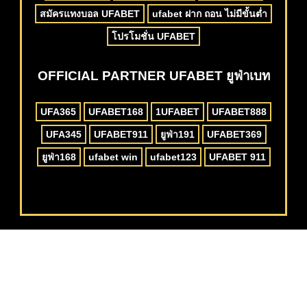
สมัครแทงบอล UFABET
ufabet ฝาก ถอน ไม่มีขั้นต่ำ
โปรโมชั่น UFABET
OFFICIAL PARTNER UFABET ยูฟ่าเบท
UFA365
UFABET168
1UFABET
UFABET888
UFA345
UFABET911
ยูฟ่า191
UFABET369
ยูฟ่า168
ufabet win
ufabet123
UFABET 911