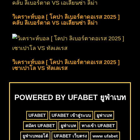
วิเคราะห์บอล [ โคปา ลิเบอร์ตาดอเรส 2025 ]
คลับ ลิเบอร์ตาด VS เอเลี่ยนซ่า ลิม่า
วิเคราะห์บอล [ โคปา ลิเบอร์ตาดอเรส 2025 ]
เซาเปาโล VS ทัลเลเรส
POWERED BY UFABET ยูฟ่าเบท
UFABET
UFABET เข้าสู่ระบบ
ยูฟาเบท
สมัคร UFABET
ยูฟ่าเบท
ทางเข้า UFABET
ยูฟ่าเบทออโต้
UFABET เว็บตรง
www ufabet