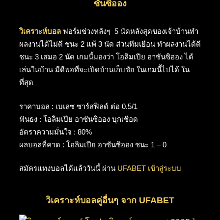
ซันซิออง
วิเคราะห์บอล
ฟอร์มช่วงหลังๆ 5 นัดหลังสุดของเจ้าบ้านทำ
ผลงานได้ไม่ดี ชนะ 2 แพ้ 3
นัด ส่วนทีมเยือน ทำผลงานได้ดี
ชนะ 3 เสมอ 2
นัด เกมนี้มองว่า โอลิมเปีย อาซันซิออง ได้
เล่นในบ้าน มีดีพอที่จะเปิดบ้านเก็บชัย ในเกมนี้ไปได้ ใน
ที่สุด
ราคาบอล : เบเลซ ซาร์สฟิลด์ ต่อ 0.5/1
ฟันธง : โอลิมเปีย อาซันซิออง บุกเชือด
อัตราความมั่นใจ : 80%
ผลบอลที่คาด : โอลิมเปีย อาซันซิออง ชนะ 1 – 0
สมัครแทงบอลได้แล้ววันนี้ ผ่าน
UFABET เข้าสู่ระบบ
วิเคราะห์บอลคู่อื่นๆ จาก UFABET