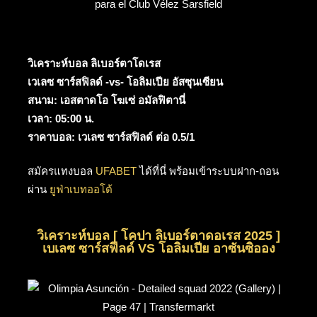
วิเคราะห์บอล ลิเบอร์ตาโดเรส
เวเลซ ซาร์สฟิลด์ -vs- โอลิมเปีย อัสซุนเซียน
สนาม: เอสตาดโอ โฆเซ่ อมัลฟิตานี่
เวลา: 05:00 น.
ราคาบอล: เวเลซ ซาร์สฟิลด์ ต่อ 0.5/1
สมัครแทงบอล
UFABET
ได้ที่นี่ พร้อมเข้าระบบฝาก-ถอน
ผ่าน
ยูฟ่าเบทออโต้
วิเคราะห์บอล [ โคปา ลิเบอร์ตาดอเรส 2025 ]
เบเลซ ซาร์สฟิลด์ VS โอลิมเปีย อาซันซิออง