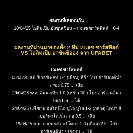
ผลงานที่เคยพบกัน
10/04/25 โอลิมเปีย อัสซุนเซียน – เวเลซ ซาร์สฟิลด์ 0-4
ผลงานที่ผ่านมาของทั้ง 2 ทีม เบเลซ ซาร์สฟิลด์
VS โอลิมเปีย อาซันซิออง จาก UFABET
เวเลซ ซาร์สฟลด์
05/05/25 แพ้ ริเวอร์เพลท 1-4 (เยือน) ลีก้า โปร อาร์เจนติน่า
/ รอง 0.75 … เสีย
29/04/25 ชนะ คิมนาเซีย 1-0 (เหย้า) ลีก้า โปร อาร์เจนติน่า
/ ต่อ 0.5 … ได้
24/04/25 แพ้ ซาน อันโตนิโอ บูโล บูโล 1-2 (กลาง) โคปา ลิ
เบอร์ตาโดเรส / ต่อ 0.5 … เสีย
19/04/25 ชนะ ตาเยเรส กอร์โดบา 1-0 (เยือน) ลีก้า โปร
อาร์เจนติน่า / รองปป … ได้