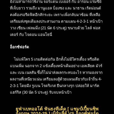
ยังไม่สามารถใช้งาน จอร์แดน เบเยอร์ กับ อารอน แรมซี่ย์
ที่เจ็บยาว รวมถึง มานูแอล บ็องซง และ นาธาน เร้ดม่อนด์
คงต้องรอรีดฟิตอีกสักระยะ เพราะเพิ่งกลับมาซ้อม ที่เหลือ
เตรียมส่งชุดเดิมลงประสานงาน ตามแผน 4-2-3-1 หน้าเป้า
วาง เซียน เฟลมมิ่ง (21 นัด 6 ประตู) ขนาบด้วย ไลล์ ฟอส
เตอร์ กับ ไจดอน แอนโธนี่
อ็อกซ์ฟอร์ด
ไม่แพ้ใคร 5 เกมติดต่อกัน อีกทั้งไม่มีใครเดี้ยง หรือติด
แบนเพิ่ม นอกจาก 2 แข้งเดี้ยงหน้าเดิมอย่าง เอลเลียต มัวร์
และ เบน เนลสัน ซึ่งก็ไม่น่าส่งผลกระทบอะไร หากมองจาก
ผลงานที่เหนียวแน่น เตรียมลงสู้ด้วยแผนเดียวกับเจ้าถิ่น 4-
2-3-1 โดยมีง รูเบน โรดริเกส ยืนกลางรุก ปล่อยให้ มาร์ค
แฮร์ริส (30 นัด 5 ประตู) รับจบหน้าเป้า
ยูฟ่าเบทออโต้ ฟันธงทีเด็ด [ แชมป์เปี้ยนชิพ
อังกฤษ 2024-25 ] เบิร์นลี่ย์ VS อ็อกซ์ฟอร์ด