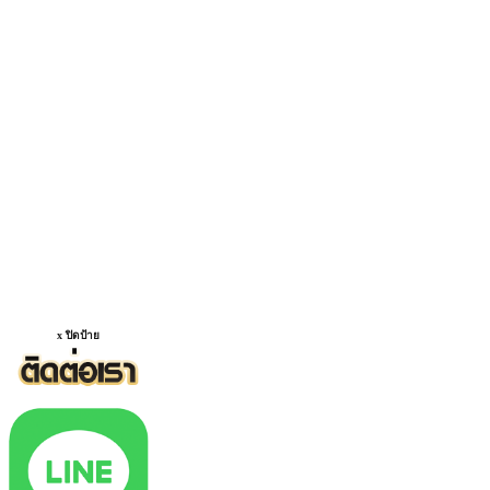
x ปิดป้าย