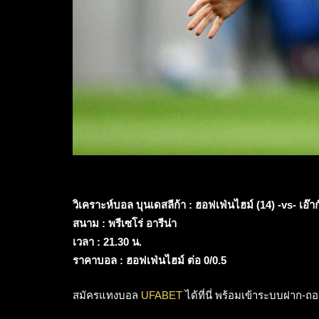
วิเคราะห์บอล บุนเดสลีก้า : ฮอฟเฟ่นไฮม์ (14) -vs- เอ๊าก
สนาม : พรีเซโร่ อารีน่า
เวลา : 21.30 น.
ราคาบอล : ฮอฟเฟ่นไฮม์ ต่อ 0/0.5
สมัครแทงบอล
UFABET
ได้ที่นี่ พร้อมเข้าระบบฝาก-ถ