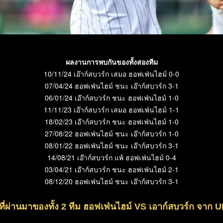
ผลงานการพบกันของทั้งสองทีม
10/11/24 เอ๊าก์สบวร์ก เสมอ ฮอฟเฟ่นไฮม์ 0-0
07/04/24 ฮอฟเฟ่นไฮม์ ชนะ เอ๊าก์สบวร์ก 3-1
06/01/24 เอ๊าก์สบวร์ก ชนะ ฮอฟเฟ่นไฮม์ 1-0
11/11/23 เอ๊าก์สบวร์ก เสมอ ฮอฟเฟ่นไฮม์ 1-1
18/02/23 เอ๊าก์สบวร์ก ชนะ ฮอฟเฟ่นไฮม์ 1-0
27/08/22 ฮอฟเฟ่นไฮม์ ชนะ เอ๊าก์สบวร์ก 1-0
08/01/22 ฮอฟเฟ่นไฮม์ ชนะ เอ๊าก์สบวร์ก 3-1
14/08/21 เอ๊าก์สบวร์ก แพ้ ฮอฟเฟ่นไฮม์ 0-4
03/04/21 เอ๊าก์สบวร์ก ชนะ ฮอฟเฟ่นไฮม์ 2-1
08/12/20 ฮอฟเฟ่นไฮม์ ชนะ เอ๊าก์สบวร์ก 3-1
ี่ผ่านมาของทั้ง 2 ทีม ฮอฟเฟ่นไฮม์ VS เอาก์สบวร์ก จาก