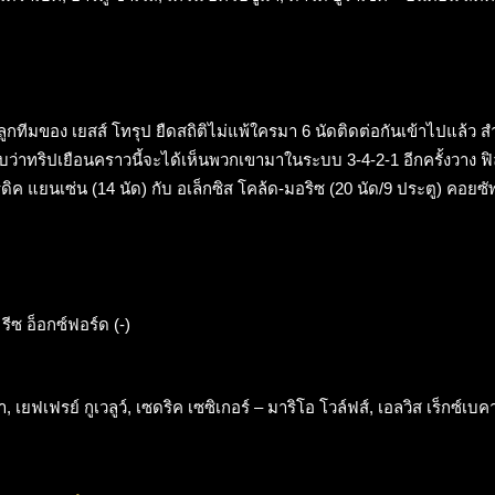
ของ เยสส์ โทรุป ยืดสถิติไม่แพ้ใครมา 6 นัดติดต่อกันเข้าไปแล้ว สำ
กับว่าทริปเยือนคราวนี้จะได้เห็นพวกเขามาในระบบ 3-4-2-1 อีกครั้งวาง ฟิลล
ฟรดิค แยนเซ่น (14 นัด) กับ อเล็กซิส โคล้ด-มอริซ (20 นัด/9 ประตู) คอยซ
, รีซ อ็อกซ์ฟอร์ด (-)
่า, เยฟเฟรย์ กูเวลูว์, เซดริค เซซิเกอร์ – มาริโอ โวล์ฟส์, เอลวิส เร็กซ์เ