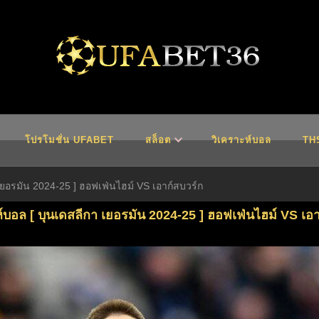
5
โปรโมชั่น UFABET
สล็อต
วิเคราะห์บอล
TH
เยอรมัน 2024-25 ] ฮอฟเฟ่นไฮม์ VS เอาก์สบวร์ก
ห์บอล [ บุนเดสลีกา เยอรมัน 2024-25 ] ฮอฟเฟ่นไฮม์ VS เอา