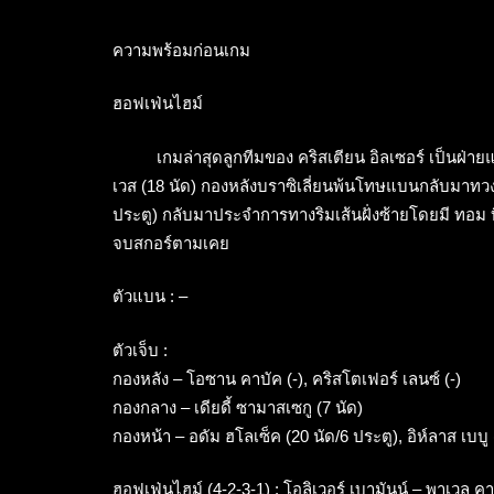
ความพร้อมก่อนเกม
ฮอฟเฟ่นไฮม์
เกมล่าสุดลูกทีมของ คริสเตียน อิลเซอร์ เป็นฝ่ายแพ้
เวส (18 นัด) กองหลังบราซิเลี่ยนพ้นโทษแบนกลับมาทวงตำแ
ประตู) กลับมาประจำการทางริมเส้นฝั่งซ้ายโดยมี ทอม บิส
จบสกอร์ตามเคย
ตัวแบน : –
ตัวเจ็บ :
กองหลัง – โอซาน คาบัค (-), คริสโตเฟอร์ เลนซ์ (-)
กองกลาง – เดียดี้ ซามาสเซกู (7 นัด)
กองหน้า – อดัม ฮโลเซ็ค (20 นัด/6 ประตู), อิห์ลาส เบบู 
ฮอฟเฟ่นไฮม์ (4-2-3-1) : โอลิเวอร์ เบามันน์ – พาเวล คา