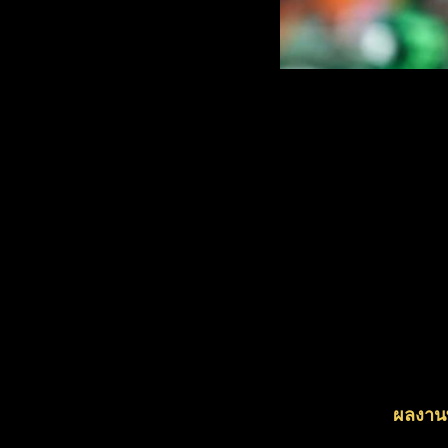
ผลงานท