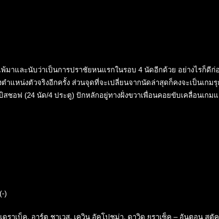
มาและนับว่าเป็นการปราชัยหนแรกในรอบ 4 นัดอีกด้วย อย่างไรก็ดีก่อน
หน่งตัวจริงอีกครั้ง ส่วนจุดที่จะเปลี่ยนจากนัดล่าสุดก็คงจะเป็นเกมรุก
ชอฟ (24 นัด/4 ประตู) ปักหลักอยู่ทางฝั่งขวาเพื่อนคอยขับเคลื่อนเกมและส
(-)
เดราเบ็ค, อาร์ตู ชาเวส, เควิน อัคโปชูม่า, ดาวิด ยูราเซ็ค – อันตอน สตั