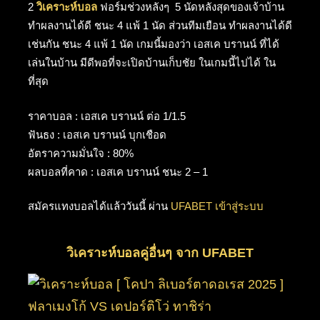
2
วิเคราะห์บอล
ฟอร์มช่วงหลังๆ 5 นัดหลังสุดของเจ้าบ้าน
ทำผลงานได้ดี
ชนะ 4 แพ้ 1 นัด ส่วนทีมเยือน ทำผลงานได้ดี
เช่นกัน ชนะ 4 แพ้ 1
นัด เกมนี้มองว่า เอสเค บรานน์ ที่ได้
เล่นในบ้าน มีดีพอที่จะเปิดบ้านเก็บชัย ในเกมนี้ไปได้ ใน
ที่สุด
ราคาบอล : เอสเค บรานน์ ต่อ 1/1.5
ฟันธง : เอสเค บรานน์ บุกเชือด
อัตราความมั่นใจ : 80%
ผลบอลที่คาด : เอสเค บรานน์ ชนะ 2 – 1
สมัครแทงบอลได้แล้ววันนี้ ผ่าน
UFABET เข้าสู่ระบบ
วิเคราะห์บอลคู่อื่นๆ จาก UFABET