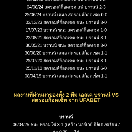
04/08/24 สตรอมส์ก็อดเซต แพ้ บรานน์ 2-3
29/06/24 บรานน์ เสมอ สตรอมส์ก็อดเซต 0-0
03/12/23 สตรอมส์ก็อดเซต ชนะ บรานน์ 3-0
17/07/23 บรานน์ ชนะ สตรอมส์ก็อดเซต 1-0
22/08/21 สตรอมส์ก็อดเซต ชนะ บรานน์ 3-1
30/05/21 บรานน์ ชนะ สตรอมส์ก็อดเซต 3-0
30/08/20 บรานน์ เสมอ สตรอมส์ก็อดเซต 1-1
29/07/20 สตรอมส์ก็อดเซต ชนะ บรานน์ 3-1
25/11/19 สตรอมส์ก็อดเซต ชนะ บรานน์ 6-0
08/04/19 บรานน์ เสมอ สตรอมส์ก็อดเซ็ท 1-1
ผลงานที่ผ่านมาของทั้ง 2 ทีม เอสเค บรานน์ VS
สตรอมก็อดเซ็ท จาก UFABET
บรานน์
06/04/25 ชนะ ทรอมโซ่ 3-1 (เหย้า) นอร์เวย์ อิลิเตเซเรียน /