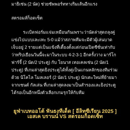
มาธิเซ่น (2 นัด) ช่วยซัพพอร์ททางริมเส้นอีกแรง
สตรอมส์ก็อดเซ็ต
ระเบิดฟอร์มแจ่มเหมือนกันเพราะว่านัดล่าสุดถลุงคู่
แข่งไปแบบเละเทะ 5-0 แม้ว่าสภาพทีมจะมีตัวผู้เล่นบาด
เจ็บอยู่ 2 รายแต่เป็นแข้งที่เดี้ยงตั้งแต่ก่อนเปิดซีซั่นเท่ากับ
ว่าทริปเยือนวันนี้จะมาในระบบ 4-2-3-1 อีกครั้งวาง มาร์โก
ฟาร์จี้ (2 นัด/2 ประตู) กับ โยนาส เทอเคลเซ่น (2 นัด/1
ประตู) ที่เกมล่าสุดยิงประตูได้ทั้งคู่เป็นแกนหลักของทีมร่วม
ด้วย นิโคไล โมลเลอร์ (2 นัด/1 ประตู) นักเตะใหม่ที่ย้ายมา
จากเซนต์ กัลเล่น ที่เกมล่าสุดลงมาเป็นสำรองและยิงประตู
ได้รอเป็นอีกหนึ่งตัวเลือกเกมรุกให้กับทีม
ยูฟ่าเบทออโต้ ฟันธงทีเด็ด [ อีลิทซีเรียน 2025 ]
เอสเค บรานน์ VS สตรอมก็อดเซ็ท