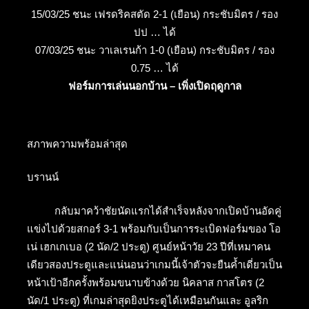
15/03/25 ชนะ เฟรดริคสตัด 2-1 (เยือน) กระชับมิตร / รอง
ปป … ได้
07/03/25 ชนะ วาเลเรนก้า 1-0 (เยือน) กระชับมิตร / รอง
0.75 … ได้
ฟอร์มการเล่นนอกบ้าน – เพิ่งเปิดฤดูกาล
สภาพความพร้อมล่าสุด
บรานน์
กลับมาคว้าชัยนัดแรกได้สำเร็จหลังจากเปิดบ้านอัดคู่
แข่งไปด้วยสกอร์ 3-1 พร้อมกับเป็นการระเบิดฟอร์มของ โอ
เน่ เฮกเกเบอ (2 นัด/2 ประตู) ศูนย์หน้าวัย 23 ปีที่เหมาคน
เดียวสองประตูและแน่นอนว่าเกมนี้เจ้าตัวจะยืนค้ำเดี่ยวเป็น
หน้าเป้าอีกครั้งพร้อมขนาบข้างด้วย นิคลาส กาสโตร (2
นัด/1 ประตู) ที่เกมล่าสุดยิงประตูได้เหมือนกันและ อูลริก