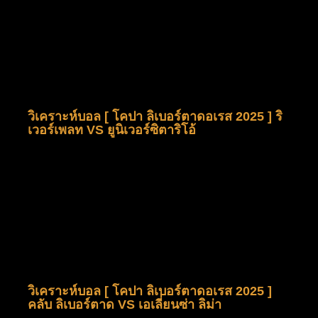
UFABET
UFABET เข้าสู่ระบบ
ยูฟาเบท
สมัคร UFABET
ยูฟ่าเบท
ทางเข้า UFABET
ยูฟ่าเบทออโต้
UFABET เว็บตรง
www ufabet
สมัครแทงบอล UFABET
ufabet ฝาก ถอน ไม่มีขั้นต่ำ
โปรโมชั่น UFABET
OFFICIAL PARTNER UFABET ยูฟ่าเบท
UFA365
UFABET168
1UFABET
UFABET888
UFA345
UFABET911
ยูฟ่า191
UFABET369
ยูฟ่า168
ufabet win
ufabet123
UFABET 911