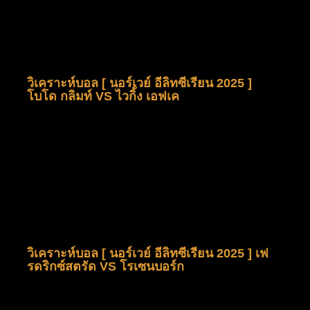
วิเคราะห์บอล [ โคปา ลิเบอร์ตาดอเรส 2025 ] ริ
เวอร์เพลท VS ยูนิเวอร์ซิตาริโอ้
วิเคราะห์บอล [ โคปา ลิเบอร์ตาดอเรส 2025 ]
คลับ ลิเบอร์ตาด VS เอเลี่ยนซ่า ลิม่า
วิเคราะห์บอล [ โคปา ลิเบอร์ตาดอเรส 2025 ]
เซาเปาโล VS ทัลเลเรส
POWERED BY UFABET ยูฟ่าเบท