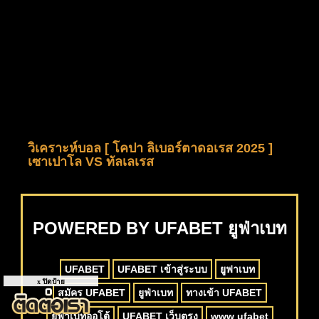
x ปิดป้าย