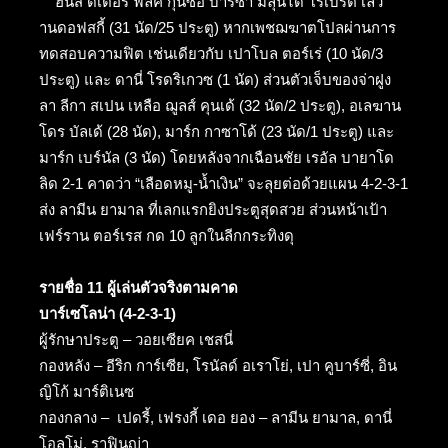
ฮันส์ ดีเตอร์ ฟลิค กุนซือ บาร์ซ่า มีลุ้นได้ โรเบิร์ต เลว
านดอฟสกี้ (31 นัด/25 ประตู) หากเพชฌฆาตโปลผ่านการ
ทดสอบความฟิต เช่นเดียวกับ เปาโบล ตอร์เร่ (10 นัด/3
ประตู) และ ดานี่ โรดริเกวซ (1 นัด) ส่วนตัวเจ็บของจ่าฝูง
ลา ลีกา สเปน เหลือ ฌูลส์ คุนเด้ (32 นัด/2 ประตู), อเลฆาน
โดร บัลเด้ (28 นัด), มาร์ก กาซาโด้ (23 นัด/1 ประตู) และ
มาร์ก เบร์นัล (3 นัด) โดยหลังจากเฉือนชัย เรอัล บายาโด
ลิด 2-1 คาดว่า “เลือดหมู-น้ำเงิน” จะลุยต่อด้วยแผน 4-2-3-1
ส่ง ลามีน ยามาล ที่เลกแรกยิงประตูสุดสวย ส่วนหน้าเป้า
เฟร์ราน ตอร์เรส กด 10 ลูกในลีกกระทิงดุ
รายชื่อ 11 ผู้เล่นตัวจริงตามคาด
บาร์เซโลน่า (4-2-3-1)
ผู้รักษาประตู – วอยเซียค เชสนี่
กองหลัง – อีริก การ์เซีย, โรนัลด์ อเราโย่, เปา คูบาร์ซี่, อิน
ญิโก้ มาร์ติเนซ
กองกลาง – เปดรี้, เฟรงกี้ เดอ ยอง – ลามีน ยามาล, ดานี่
โอลโม่, ราฟินญ่า