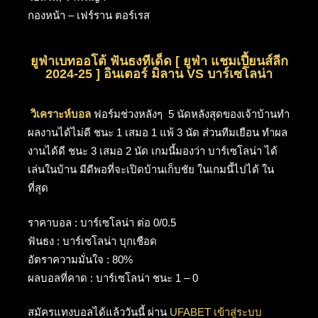
กองหน้า – เฟร์ราน ตอร์เรส
ยูฟ่าเบทออโต้ ฟันธงทีเด็ด [ ยูฟ่า แชมเปี้ยนส์ลีก
2024-25 ] อินเตอร์ มิลาน VS บาร์เซโลน่า
วิเคราะห์บอล
ฟอร์มช่วงหลังๆ 5 นัดหลังสุดของเจ้าบ้านทำ
ผลงานได้ไม่ดี ชนะ 1 เสมอ 1 แพ้ 3
นัด ส่วนทีมเยือน ทำผล
งานได้ดี ชนะ 3
เสมอ 2
นัด เกมนี้มองว่า บาร์เซโลน่า ได้
เล่นในบ้าน มีดีพอที่จะเปิดบ้านเก็บชัย ในเกมนี้ไปได้ ใน
ที่สุด
ราคาบอล : บาร์เซโลน่า ต่อ 0/0.5
ฟันธง : บาร์เซโลน่า บุกเชือด
อัตราความมั่นใจ : 80%
ผลบอลที่คาด : บาร์เซโลน่า ชนะ 1 – 0
สมัครแทงบอลได้แล้ววันนี้ ผ่าน
UFABET เข้าสู่ระบบ