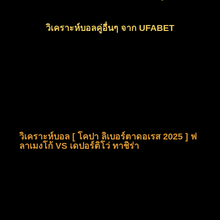
วิเคราะห์บอลคู่อื่นๆ จาก UFABET
วิเคราะห์บอล [ โคปา ลิเบอร์ตาดอเรส 2025 ] ฟ
ลาเมงโก้ VS เดปอร์ติโว่ ทาชิร่า
วิเคราะห์บอล [ โคปา ลิเบอร์ตาดอเรส 2025 ]
อินเตอร์นาซิอองนาล VS บาเฮีย