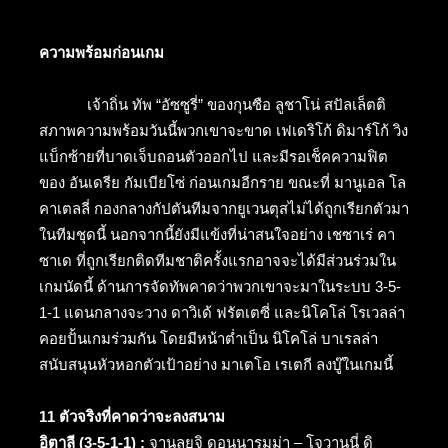
ความพร้อมก่อนเกม
เจ้าถิ่น ทัพ “อัซซูรี่” ของกุนซือ ลูชาโน่ สปัลเล็ตติ
สภาพความพร้อมวันนี้พวกเขาจะขาด เฟเดริโก้ ดิมาร์โก้ วิง
แบ็กซ้ายที่บาดเจ็บถอนตัวออกไป และมีรอเช็คความฟิต
ของ อันเดรีย กัมเบียโซ่ ก่อนเกมอีกราย ขณะที่ มานูเอล โล
คาเตลลี่ กองกลางกัปตันทีมจากยูเวนตุสไม่ได้ถูกเรียกตัวมา
ในทีมชุดนี้ นอกจากนี้ยังมีแข้งที่น่าสนใจอย่าง เชซาเร่ คา
ซาเด ที่ถูกเรียกติดทีมชาติครั้งแรกอาจจะได้มีส่วนร่วมใน
เกมนัดนี้ ด้านการจัดทัพคาดว่าพวกเขาจะมาในระบบ 3-5-
1-1 แดนกลางจะวาง ดาวิเด้ ฟรัตเตซี่ และนิโคโล่ โรเวลล่า
คอยปั้นเกมร่วมกัน โดยมีหน้าต่ำเป็น นิโคโล่ บาเรลล่า
สนับสนุนหัวหอกตัวเป้าอย่าง มาเตโอ เรเตกี ลงบู๊ในเกมนี้
11 ตัวจริงที่คาดว่าจะลงสนาม
อิตาลี (3-5-1-1) :
จานลุยจิ ดอนนารุมม่า – โจวานนี่ ดิ