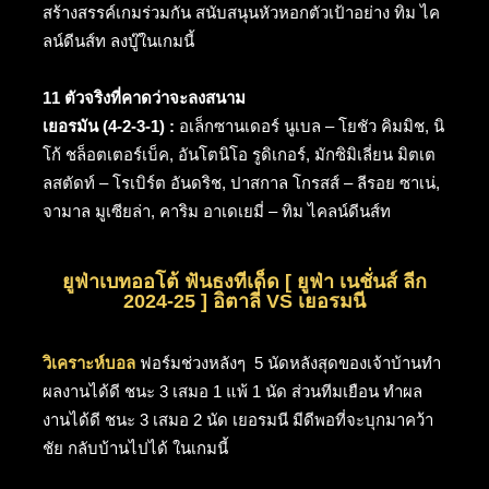
สร้างสรรค์เกมร่วมกัน สนับสนุนหัวหอกตัวเป้าอย่าง ทิม ไค
ลน์ดีนส์ท ลงบู๊ในเกมนี้
11 ตัวจริงที่คาดว่าจะลงสนาม
เยอรมัน (4-2-3-1) :
อเล็กซานเดอร์ นูเบล – โยชัว คิมมิช, นิ
โก้ ชล็อตเตอร์เบ็ค, อันโตนิโอ รูดิเกอร์, มักซิมิเลี่ยน มิตเต
ลสตัดท์ – โรเบิร์ต อันดริช, ปาสกาล โกรสส์ – ลีรอย ซาเน่,
จามาล มูเซียล่า, คาริม อาเดเยมี่ – ทิม ไคลน์ดีนส์ท
ยูฟ่าเบทออโต้ ฟันธงทีเด็ด [ ยูฟ่า เนชั่นส์ ลีก
2024-25 ] อิตาลี่ VS เยอรมนี
วิเคราะห์บอล
ฟอร์มช่วงหลังๆ 5 นัดหลังสุดของเจ้าบ้านทำ
ผลงานได้ดี ชนะ 3 เสมอ 1 แพ้ 1 นัด ส่วนทีมเยือน ทำผล
งานได้ดี ชนะ 3 เสมอ 2 นัด เยอรมนี มีดีพอที่จะบุกมาคว้า
ชัย กลับบ้านไปได้ ในเกมนี้