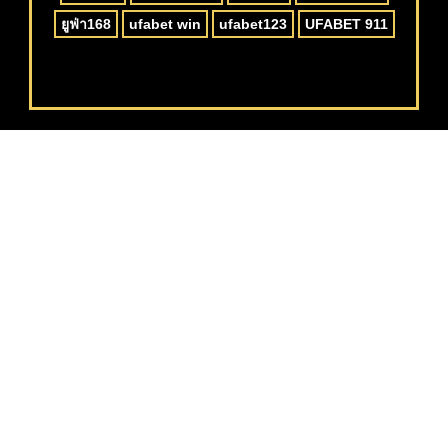
ยูฟ่า168
ufabet win
ufabet123
UFABET 911