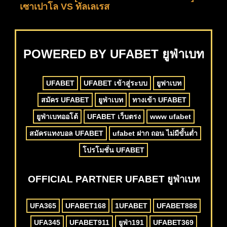
เซาเปาโล VS ทัลเลเรส
POWERED BY UFABET ยูฟ่าเบท
UFABET
UFABET เข้าสู่ระบบ
ยูฟาเบท
สมัคร UFABET
ยูฟ่าเบท
ทางเข้า UFABET
ยูฟ่าเบทออโต้
UFABET เว็บตรง
www ufabet
สมัครแทงบอล UFABET
ufabet ฝาก ถอน ไม่มีขั้นต่ำ
โปรโมชั่น UFABET
OFFICIAL PARTNER UFABET ยูฟ่าเบท
UFA365
UFABET168
1UFABET
UFABET888
UFA345
UFABET911
ยูฟ่า191
UFABET369