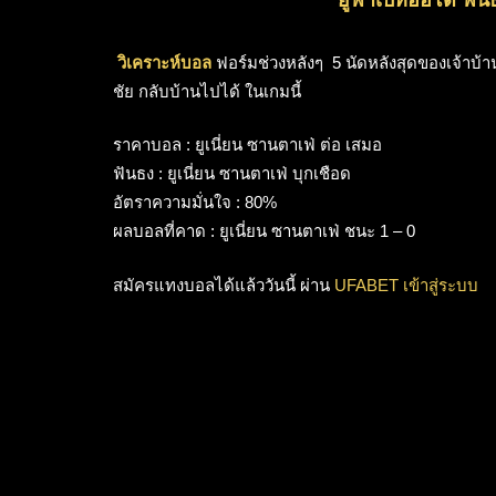
วิเคราะห์บอล
ฟอร์มช่วงหลังๆ 5 นัดหลังสุดของเจ้าบ้าน
ชัย กลับบ้านไปได้ ในเกมนี้
ราคาบอล : ยูเนี่ยน ซานตาเฟ่ ต่อ เสมอ
ฟันธง : ยูเนี่ยน ซานตาเฟ่ บุกเชือด
อัตราความมั่นใจ : 80%
ผลบอลที่คาด : ยูเนี่ยน ซานตาเฟ่ ชนะ 1 – 0
สมัครแทงบอลได้แล้ววันนี้ ผ่าน
UFABET เข้าสู่ระบบ