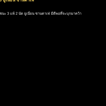
ะ 3 แพ้ 2 นัด ยูเนี่ยน ซานตาเฟ่ มีดีพอที่จะบุกมาคว้า