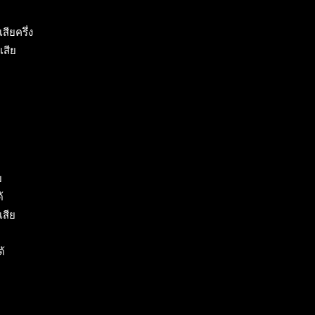
สียครึ่ง
เสีย
ย
้
เสีย
ด้