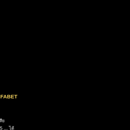
ก UFABET
สีย
.5 … ได้