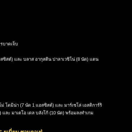
การบาดเจ็บ
สซิสต์) และ บลาส อากุสติน ปาลาเวซิโน่ (8 นัด) แดน
 โดมิน่า (7 นัด 1 แอสซิสต์) และ มาร์เซโล่ เอสติการ์ริ
ตู) และ มาเตโอ เดล บลังโก้ (10 นัด) พร้อมลงทำเกม
S ยูเนี่ยน ซานตาเฟ่