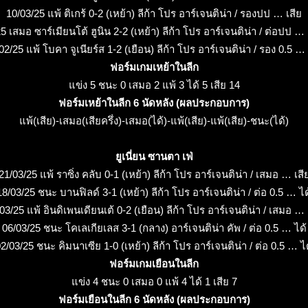
10/03/25 แพ้ ติเกร้ 0-2 (เหย้า) ลีก้า โปร อาร์เจนติน่า / รองปป … เสีย
5 เสมอ ซาร์เมียนโต้ ฮูนิน 2-2 (เหย้า) ลีก้า โปร อาร์เจนติน่า / ต่อปป … เ
02/25 แพ้ โบคา จูเนียร์ส 1-2 (เยือน) ลีก้า โปร อาร์เจนติน่า / รอง 0.5 … 
ฟอร์มเกมเหย้าในลีก
แข่ง 5 ชนะ 0 เสมอ 2 แพ้ 3 ได้ 5 เสีย 14
ฟอร์มเหย้าในลีก 6 นัดหลัง (ผลประกอบการ)
แพ้(เสีย)-เสมอ(เสียครึ่ง)-เสมอ(ได้)-แพ้(เสีย)-แพ้(เสีย)-ชนะ(ได้)
ยูเนี่ยน ซานตา เฟ่
21/03/25 แพ้ ราซิ่ง คลับ 0-1 (เหย้า) ลีก้า โปร อาร์เจนติน่า / เสมอ … เสี
18/03/25 ชนะ บานฟิลด์ 3-1 (เหย้า) ลีก้า โปร อาร์เจนติน่า / ต่อ 0.5 … ได
03/25 แพ้ อินดิเพนเดียนเต้ 0-2 (เยือน) ลีก้า โปร อาร์เจนติน่า / เสมอ … 
06/03/25 ชนะ โคเลเกียเลส 3-1 (กลาง) อาร์เจนติน่า คัพ / ต่อ 0.5 … ได้
2/03/25 ชนะ คิมนาเซีย 1-0 (เหย้า) ลีก้า โปร อาร์เจนติน่า / ต่อ 0.5 … ไ
ฟอร์มเกมเยือนในลีก
แข่ง 4 ชนะ 0 เสมอ 0 แพ้ 4 ได้ 1 เสีย 7
ฟอร์มเยือนในลีก 6 นัดหลัง (ผลประกอบการ)