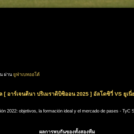
อน ผ่าน
ยูฟ่าเบทออโต้
 [ อาร์เจนตินา ปริเมราดิบิซิออน 2025 ] อัลโดซิวี่ VS ยูเน
ผลการพบกันของทั้งสองทีม