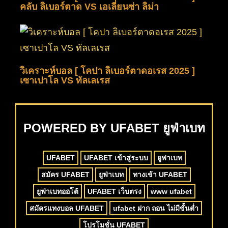
คลับ ลิเบอร์ตาด VS เอเลี่ยนซ่า ลิม่า
วิเคราะห์บอล [ โคปา ลิเบอร์ตาดอเรส 2025 ]
เซาเปาโล VS ทัลเลเรส
POWERED BY UFABET ยูฟ่าเบท
UFABET
UFABET เข้าสู่ระบบ
ยูฟาเบท
สมัคร UFABET
ยูฟ่าเบท
ทางเข้า UFABET
ยูฟ่าเบทออโต้
UFABET เว็บตรง
www ufabet
สมัครแทงบอล UFABET
ufabet ฝาก ถอน ไม่มีขั้นต่ำ
โปรโมชั่น UFABET