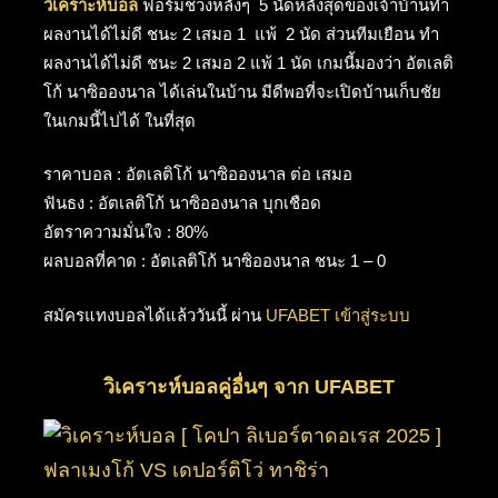
วิเคราะห์บอล
ฟอร์มช่วงหลังๆ 5 นัดหลังสุดของเจ้าบ้านทำ
ผลงานได้ไม่ดี ชนะ 2 เสมอ 1 แพ้ 2
นัด ส่วนทีมเยือน ทำ
ผลงานได้ไม่ดี
ชนะ 2 เสมอ 2 แพ้ 1
นัด เกมนี้มองว่า อัตเลติ
โก้ นาซิอองนาล ได้เล่นในบ้าน มีดีพอที่จะเปิดบ้านเก็บชัย
ในเกมนี้ไปได้ ในที่สุด
ราคาบอล : อัตเลติโก้ นาซิอองนาล ต่อ เสมอ
ฟันธง : อัตเลติโก้ นาซิอองนาล บุกเชือด
อัตราความมั่นใจ : 80%
ผลบอลที่คาด : อัตเลติโก้ นาซิอองนาล ชนะ 1 – 0
สมัครแทงบอลได้แล้ววันนี้ ผ่าน
UFABET เข้าสู่ระบบ
วิเคราะห์บอลคู่อื่นๆ จาก UFABET