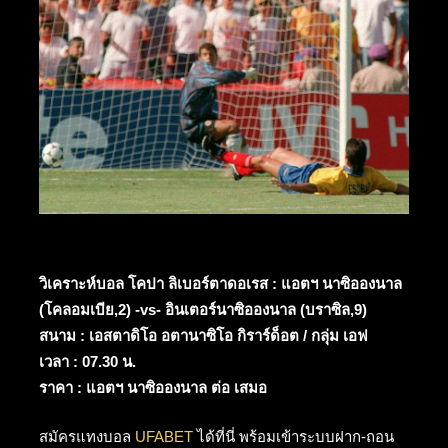
วิเคราะห์บอล โคปา ลิเบอร์ตาดอเรส : แอตฯ นาซิอองนาล
(โคลอมเบีย,2) -vs- อินเตอร์นาซิอองนาล (บราซิล,9)
สนาม : เอสตาดิโอ อตานาซิโอ กิราร์ด็อต / กลุ่ม เอฟ
เวลา : 07.30 น.
ราคา : แอตฯ นาซิอองนาล ต่อ เสมอ
สมัครแทงบอล
UFABET
ได้ที่นี่ พร้อมเข้าระบบฝาก-ถอน