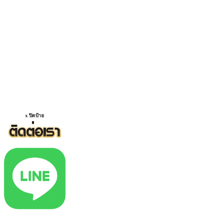
x ปิดป้าย