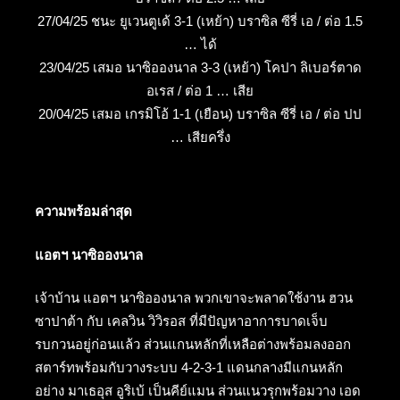
27/04/25 ชนะ ยูเวนตูเด้ 3-1 (เหย้า) บราซิล ซีรี่ เอ / ต่อ 1.5
… ได้
23/04/25 เสมอ นาซิอองนาล 3-3 (เหย้า) โคปา ลิเบอร์ตาด
อเรส / ต่อ 1 … เสีย
20/04/25 เสมอ เกรมิโอ้ 1-1 (เยือน) บราซิล ซีรี่ เอ / ต่อ ปป
… เสียครึ่ง
ความพร้อมล่าสุด
แอตฯ นาซิอองนาล
เจ้าบ้าน แอตฯ นาซิอองนาล พวกเขาจะพลาดใช้งาน ฮวน
ซาปาต้า กับ เคลวิน วิวิรอส ที่มีปัญหาอาการบาดเจ็บ
รบกวนอยู่ก่อนแล้ว ส่วนแกนหลักที่เหลือต่างพร้อมลงออก
สตาร์ทพร้อมกับวางระบบ 4-2-3-1 แดนกลางมีแกนหลัก
อย่าง มาเธอุส อูริเบ้ เป็นคีย์แมน ส่วนแนวรุกพร้อมวาง เอด