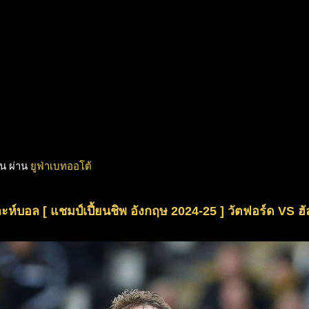
อน ผ่าน
ยูฟ่าเบทออโต้
าะห์บอล [ แชมป์เปี้ยนชิพ อังกฤษ 2024-25 ] วัตฟอร์ด VS ฮัลล์