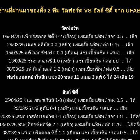
านที่ผ่านมาของทั้ง 2 ทีม วัตฟอร์ด VS ฮัลล์ ซิตี้ จาก UF
วัตฟอร์ด
05/04/25 แพ้ บริสตอล ซิตี้ 1-2 (เยือน) แชมเปี้ยนชิพ / รอง 0.5 … เสีย
29/03/25 เสมอ พลีมัธ 0-0 (เหย้า) แชมเปี้ยนชิพ / ต่อ 0.75 … เสีย
15/03/25 แพ้ อ็อกซ์ฟอร์ด 0-1 (เยือน) แชมเปี้ยนชิพ / เสมอ … เสีย
13/03/25 ชนะ สวอนซี 1-0 (เหย้า) แชมเปี้ยนชิพ / ต่อ ปป … ได้
08/03/25 แพ้ มิลล์วอลล์ 1-2 (เหย้า) แชมเปี้ยนชิพ / ต่อ 0.5 … เสีย
ฟอร์มเกมเหย้าในลีก แข่ง 20 ชนะ 11 เสมอ 3 แพ้ 6 ได้ 24 เสีย 19
ฮัลล์ ซิตี้
05/04/25 ชนะ เชฟฯเว้นส์ 1-0 (เยือน) แชมเปี้ยนชิพ / รอง 0.5 … ได้
29/03/25 แพ้ ลูตัน 0-1 (เหย้า) แชมเปี้ยนชิพ / เสมอ … เสีย
5/03/25 เสมอ เวสต์บรอมวิช 1-1 (เยือน) แชมเปี้ยนชิพ / รอง ปป … ได้ครึ
13/03/25 ชนะ อ็อกซ์ฟอร์ด 2-1 (เหย้า) แชมเปี้ยนชิพ / ต่อ 0.75 … ได้ครึ่
08/03/25 เสมอ บริสตอล ซิตี้ 1-1 (เยือน) แชมเปี้ยนชิพ / รอง 0.5 …ได้