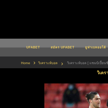
UFABET เข้าสู่ระบบ UFA36
UFA365 ทางเข้า UFABET เข้าสู่ระบบ ยูฟ่าเบท 1UFABET
UFABET
สมัคร UFABET
ยูฟ่าเบทออโต้
Home
วิเคราะห์บอล
วิเคราะห์บอล [ แชมป์เปี้ยนชิ
วิเคร