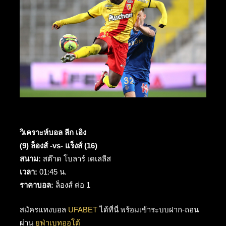
วิเคราะห์บอล ลีก เอิง
(9) ล็องส์ -vs- แร็งส์ (16)
สนาม:
สต๊าด โบลาร์ เดเลลีส
เวลา:
01:45 น.
ราคาบอล:
ล็องส์ ต่อ 1
สมัครแทงบอล
UFABET
ได้ที่นี่ พร้อมเข้าระบบฝาก-ถอน
ผ่าน
ยูฟ่าเบทออโต้