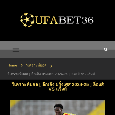
UFABET เข้าสู่ระบบ UFA365
UFA365 ทางเข้า UFABET เข้าสู่ระบบ ยูฟ่าเบท 1UFABET
Home
วิเคราะห์บอล
วิเคราะห์บอล [ ลีกเอิง ฝรั่งเศส 2024-25 ] ล็องส์ VS แร็งส์
วิเคราะห์บอล [ ลีกเอิง ฝรั่งเศส 2024-25 ] ล็องส์
VS แร็งส์