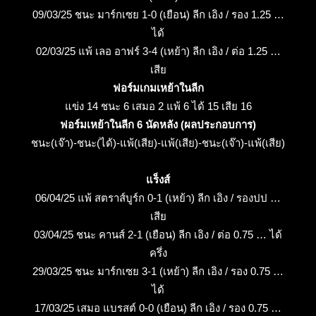
09/03/25 ชนะ มาร์กเซย 1-0 (เยือน) ลีก เอิง / รอง 1.25 …
ได้
02/03/25 แพ้ เลอ อาฟร์ 3-4 (เหย้า) ลีก เอิง / ต่อ 1.25 …
เสีย
ฟอร์มเกมเหย้าในลีก
แข่ง 14 ชนะ 6 เสมอ 2 แพ้ 6 ได้ 15 เสีย 16
ฟอร์มเหย้าในลีก 6 นัดหลัง (ผลประกอบการ)
ชนะ(เจ๊า)-ชนะ(ได้)-แพ้(เสีย)-แพ้(เสีย)-ชนะ(เจ๊า)-แพ้(เสีย)
แร็งส์
06/04/25 แพ้ สตราส์บูร์ก 0-1 (เหย้า) ลีก เอิง / รองปป …
เสีย
03/04/25 ชนะ คานส์ 2-1 (เยือน) ลีก เอิง / ต่อ 0.75 … ได้
ครึ่ง
29/03/25 ชนะ มาร์กเซย 3-1 (เหย้า) ลีก เอิง / รอง 0.75 …
ได้
17/03/25 เสมอ แบรสต์ 0-0 (เยือน) ลีก เอิง / รอง 0.75 …