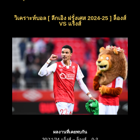
วิเคราะห์บอล [ ลีกเอิง ฝรั่งเศส 2024-25 ] ล็องส์
VS แร็งส์
ผลงานที่เคยพบกัน
30/11/24 แร็งส์ – ล็องส์ 0-2