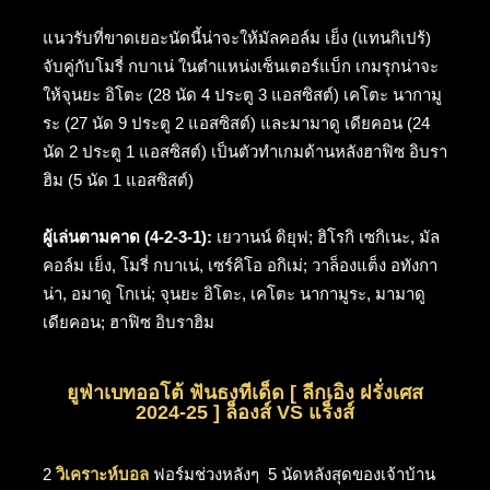
แนวรับที่ขาดเยอะนัดนี้น่าจะให้มัลคอล์ม เย็ง (แทนกิเปร้)
จับคู่กับโมรี่ กบาเน่ ในตำแหน่งเซ็นเตอร์แบ็ก เกมรุกน่าจะ
ให้จุนยะ อิโตะ (28 นัด 4 ประตู 3 แอสซิสต์) เคโตะ นากามู
ระ (27 นัด 9 ประตู 2 แอสซิสต์) และมามาดู เดียคอน (24
นัด 2 ประตู 1 แอสซิสต์) เป็นตัวทำเกมด้านหลังฮาฟิซ อิบรา
ฮิม (5 นัด 1 แอสซิสต์)
ผู้เล่นตามคาด (4-2-3-1):
เยวานน์ ดิยุฟ; ฮิโรกิ เซกิเนะ, มัล
คอล์ม เย็ง, โมรี่ กบาเน่, เซร์คิโอ อกิเม่; วาล็องแต็ง อทังกา
น่า, อมาดู โกเน่; จุนยะ อิโตะ, เคโตะ นากามูระ, มามาดู
เดียคอน; ฮาฟิซ อิบราฮิม
ยูฟ่าเบทออโต้ ฟันธงทีเด็ด [ ลีกเอิง ฝรั่งเศส
2024-25 ] ล็องส์ VS แร็งส์
2
วิเคราะห์บอล
ฟอร์มช่วงหลังๆ 5 นัดหลังสุดของเจ้าบ้าน