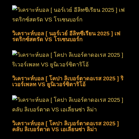
วิเคราะห์บอล [ นอร์เวย์ อีลิทซีเรียน 2025 ] เฟ
รดริกซ์สตรัด VS โรเซนบอร์ก
วิเคราะห์บอล [ โคปา ลิเบอร์ตาดอเรส 2025 ] ริ
เวอร์เพลท VS ยูนิเวอร์ซิตาริโอ้
วิเคราะห์บอล [ โคปา ลิเบอร์ตาดอเรส 2025 ]
คลับ ลิเบอร์ตาด VS เอเลี่ยนซ่า ลิม่า