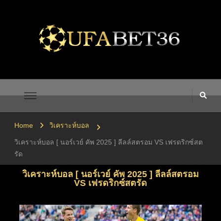
UFABET เข้าสู่ระบบ UFA365
UFA365 ทางเข้า UFABET เข้าสู่ระบบ ยูฟ่าเบท 1UFABET
Home
วิเคราะห์บอล
วิเคราะห์บอล [ นอร์เวย์ คัพ 2025 ] ลีลล์สตรอม VS เฟรดริกซ์สต
รัด
วิเคราะห์บอล [ นอร์เวย์ คัพ 2025 ] ลีลล์สตรอม
VS เฟรดริกซ์สตรัด