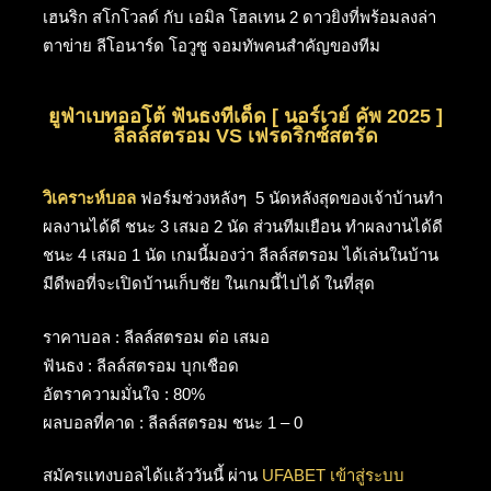
เฮนริก สโกโวลด์ กับ เอมิล โฮลเทน 2 ดาวยิงที่พร้อมลงล่า
ตาข่าย ลีโอนาร์ด โอวูซู จอมทัพคนสําคัญของทีม
ยูฟ่าเบทออโต้ ฟันธงทีเด็ด [ นอร์เวย์ คัพ 2025 ]
ลีลล์สตรอม VS เฟรดริกซ์สตรัด
วิเคราะห์บอล
ฟอร์มช่วงหลังๆ 5 นัดหลังสุดของเจ้าบ้านทำ
ผลงานได้ดี ชนะ 3 เสมอ 2
นัด ส่วนทีมเยือน ทำผลงานได้ดี
ชนะ 4 เสมอ 1
นัด เกมนี้มองว่า ลีลล์สตรอม ได้เล่นในบ้าน
มีดีพอที่จะเปิดบ้านเก็บชัย ในเกมนี้ไปได้ ในที่สุด
ราคาบอล : ลีลล์สตรอม ต่อ เสมอ
ฟันธง : ลีลล์สตรอม บุกเชือด
อัตราความมั่นใจ : 80%
ผลบอลที่คาด : ลีลล์สตรอม ชนะ 1 – 0
สมัครแทงบอลได้แล้ววันนี้ ผ่าน
UFABET เข้าสู่ระบบ