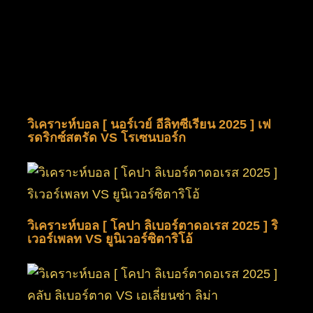
วิเคราะห์บอล [ โคปา ลิเบอร์ตาดอเรส 2025 ] ริ
เวอร์เพลท VS ยูนิเวอร์ซิตาริโอ้
วิเคราะห์บอล [ โคปา ลิเบอร์ตาดอเรส 2025 ]
คลับ ลิเบอร์ตาด VS เอเลี่ยนซ่า ลิม่า
วิเคราะห์บอล [ โคปา ลิเบอร์ตาดอเรส 2025 ]
เซาเปาโล VS ทัลเลเรส
POWERED BY UFABET ยูฟ่าเบท