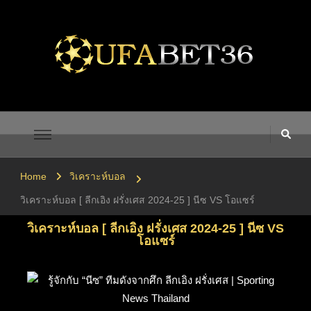
UFABET เข้าสู่ระบบ UFA365
UFA365 ทางเข้า UFABET เข้าสู่ระบบ ยูฟ่าเบท 1UFABET
Home
วิเคราะห์บอล
วิเคราะห์บอล [ ลีกเอิง ฝรั่งเศส 2024-25 ] นีซ VS โอแซร์
วิเคราะห์บอล [ ลีกเอิง ฝรั่งเศส 2024-25 ] นีซ VS
โอแซร์