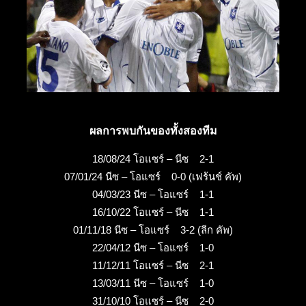
ผลการพบกันของทั้งสองทีม
18/08/24 โอแซร์ – นีซ 2-1
07/01/24 นีซ – โอแซร์ 0-0 (เฟร้นช์ คัพ)
04/03/23 นีซ – โอแซร์ 1-1
16/10/22 โอแซร์ – นีซ 1-1
01/11/18 นีซ – โอแซร์ 3-2 (ลีก คัพ)
22/04/12 นีซ – โอแซร์ 1-0
11/12/11 โอแซร์ – นีซ 2-1
13/03/11 นีซ – โอแซร์ 1-0
31/10/10 โอแซร์ – นีซ 2-0