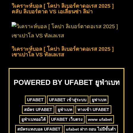
UFABET
UFABET เข้าสู่ระบบ
ยูฟาเบท
สมัคร UFABET
ยูฟ่าเบท
ทางเข้า UFABET
ยูฟ่าเบทออโต้
UFABET เว็บตรง
www ufabet
สมัครแทงบอล UFABET
ufabet ฝาก ถอน ไม่มีขั้นต่ำ
โปรโมชั่น UFABET
OFFICIAL PARTNER UFABET ยูฟ่าเบท
UFA365
UFABET168
1UFABET
UFABET888
UFA345
UFABET911
ยูฟ่า191
UFABET369
ยูฟ่า168
ufabet win
ufabet123
UFABET 911