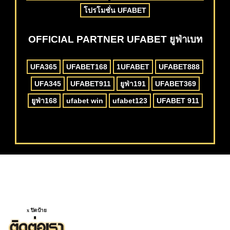
x ปิดป้าย