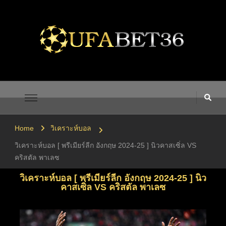
UFABET เข้าสู่ระบบ UFA365
UFA365 ทางเข้า UFABET เข้าสู่ระบบ ยูฟ่าเบท 1UFABET
Home
วิเคราะห์บอล
วิเคราะห์บอล [ พรีเมียร์ลีก อังกฤษ 2024-25 ] นิวคาสเซิ่ล VS
คริสตัล พาเลซ
วิเคราะห์บอล [ พรีเมียร์ลีก อังกฤษ 2024-25 ] นิว
คาสเซิ่ล VS คริสตัล พาเลซ