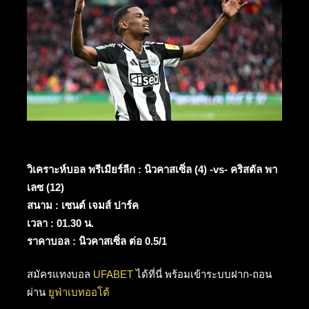
วิเคราะห์บอล พรีเมียร์ลีก : นิวคาสเซิ่ล (4) -vs- คริสตัล พา
เลซ (12)
สนาม : เซนต์ เจมส์ ปาร์ค
เวลา : 01.30 น.
ราคาบอล : นิวคาสเซิ่ล ต่อ 0.5/1
สมัครแทงบอล
UFABET
ได้ที่นี่ พร้อมเข้าระบบฝาก-ถอน
ผ่าน
ยูฟ่าเบทออโต้