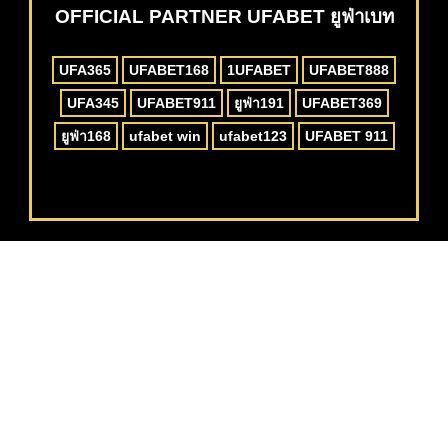
OFFICIAL PARTNER UFABET ยูฟ่าเบท
UFA365
UFABET168
1UFABET
UFABET888
UFA345
UFABET911
ยูฟ่า191
UFABET369
ยูฟ่า168
ufabet win
ufabet123
UFABET 911