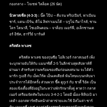
กองกลาง – โจเซฟ วิลล็อค (26 นัด)
นิวคาสเซิ่ล (4-3-3) :
นิ๊ค โป๊ป – คีแรน ทริปเปียร์, ฟาเบียน
ชาร์, แดน เบิร์น, ติโน่ ลิฟราเมนโต้ – บรูโน่ กีมาไรส์, ซาน
โดร โตนาลี่, โชเอลินตอน – จาค็อบ เมอร์ฟี่, อเล็กซานเด
อร์ อิซัค, ฮาร์วี่ย์ บาร์นส์
คริสตัล พาเลซ
คริสตัล พาเลซ ของกุนซือ โอลิเวอร์ กลาสเนอร์ เพิ่ง
จะบุกพ่ายยับให้กับ แมนฯซิตี้ 2-5 ในลีกช่วงสุดสัปดาห์ที่
ผ่านมา สำหรับความพร้อมของทีมก่อนลงสนาม จะได้ตัว
มาร์ก กูเอฮี กับ เอ็ดเวิร์ด เอ็นเคเตียห์ พ้นโทษแบนกลับมา
ประจำการได้อีกครั้ง ส่วนพวก ชี๊ค ดูกูเร่ กับ ชาดี้ ริอัด เป็น
สองแข้งเดี้ยงที่ยังอยู่ในระหว่างพักรักษาทั้งคู่ คาดว่า กลาส
เนอร์ เตรียมจัดทัพในระบบ 3-4-2-1 โดยมี ฌ็อง-ฟิลิปเป้ มา
เตต้า ออกสตาร์ทยืนหน้าล่าตาข่ายและใช้ อิสไมล่า ซาร์
กับ เอเบเรชี่ เอเซ่ ควงคู่สร้างสรรค์เกมรุกอยู่ด้านหลังตาม