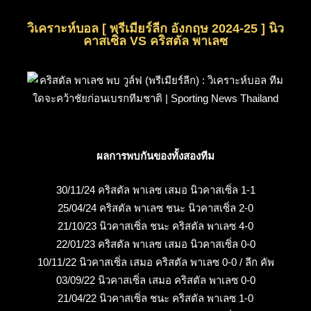
วิเคราะห์บอล [ พรีเมียร์ลีก อังกฤษ 2024-25 ] นิว
คาสเซิ่ล VS คริสตัล พาเลซ
ผลการพบกันของทั้งสองทีม
30/11/24 คริสตัล พาเลซ เสมอ นิวคาสเซิ่ล 1-1
25/04/24 คริสตัล พาเลซ ชนะ นิวคาสเซิ่ล 2-0
21/10/23 นิวคาสเซิ่ล ชนะ คริสตัล พาเลซ 4-0
22/01/23 คริสตัล พาเลซ เสมอ นิวคาสเซิ่ล 0-0
10/11/22 นิวคาสเซิ่ล เสมอ คริสตัล พาเลซ 0-0 / ลีก คัพ
03/09/22 นิวคาสเซิ่ล เสมอ คริสตัล พาเลซ 0-0
21/04/22 นิวคาสเซิ่ล ชนะ คริสตัล พาเลซ 1-0