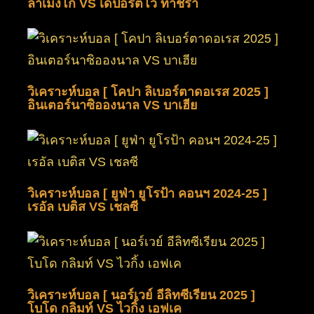
ลาเมงโก้ VS เดปอร์ติโว่ ทาชิร่า
วิเคราะห์บอล [ โคปา ลิเบอร์ตาดอเรส 2025 ]
อินเตอร์นาซิอองนาล VS บาเฮีย
วิเคราะห์บอล [ ยูฟ่า ยูโรป้า คอนฯ 2024-25 ]
เรอัล เบติส VS เชลซี
วิเคราะห์บอล [ นอร์เวย์ อีลิทซีเรียน 2025 ]
โบโด กลิมท์ VS ไวกิ้ง เอฟเค