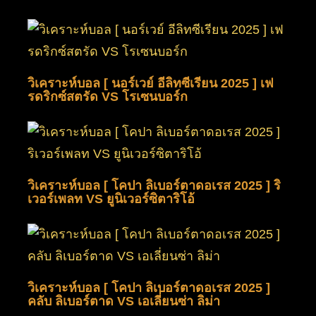
วิเคราะห์บอล [ นอร์เวย์ อีลิทซีเรียน 2025 ] เฟ
รดริกซ์สตรัด VS โรเซนบอร์ก
วิเคราะห์บอล [ โคปา ลิเบอร์ตาดอเรส 2025 ] ริ
เวอร์เพลท VS ยูนิเวอร์ซิตาริโอ้
วิเคราะห์บอล [ โคปา ลิเบอร์ตาดอเรส 2025 ]
คลับ ลิเบอร์ตาด VS เอเลี่ยนซ่า ลิม่า