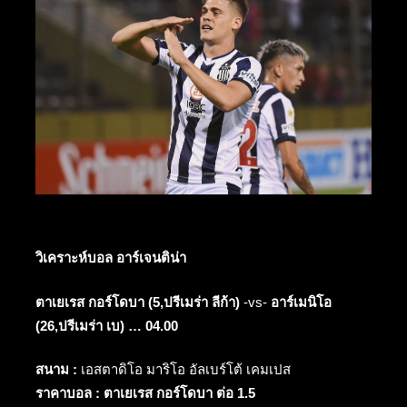
วิเคราะห์บอล อาร์เจนติน่า
ตาเยเรส กอร์โดบา (5,ปรีเมร่า ลีก้า)
-vs-
อาร์เมนิโอ
(26,ปรีเมร่า เบ)
… 04.00
สนาม :
เอสตาดิโอ มาริโอ อัลเบร์โต้ เคมเปส
ราคาบอล :
ตาเยเรส กอร์โดบา ต่อ
1.5