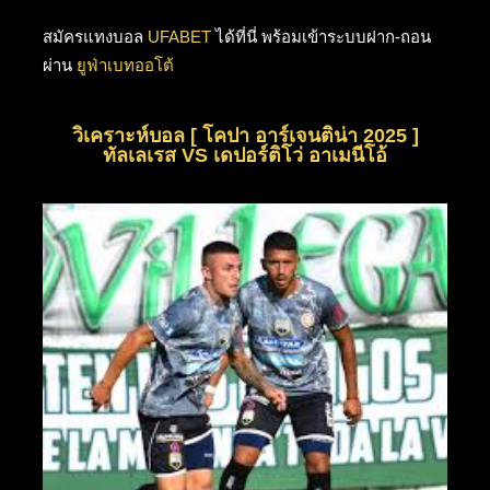
สมัครแทงบอล
UFABET
ได้ที่นี่ พร้อมเข้าระบบฝาก-ถอน
ผ่าน
ยูฟ่าเบทออโต้
วิเคราะห์บอล [ โคปา อาร์เจนติน่า 2025 ]
ทัลเลเรส VS เดปอร์ติโว่ อาเมนีโอ้