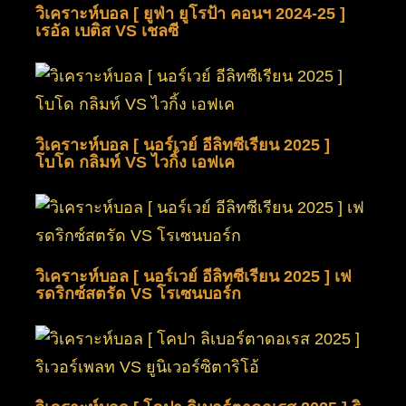
วิเคราะห์บอล [ ยูฟ่า ยูโรป้า คอนฯ 2024-25 ]
เรอัล เบติส VS เชลซี
วิเคราะห์บอล [ นอร์เวย์ อีลิทซีเรียน 2025 ]
โบโด กลิมท์ VS ไวกิ้ง เอฟเค
วิเคราะห์บอล [ นอร์เวย์ อีลิทซีเรียน 2025 ] เฟ
รดริกซ์สตรัด VS โรเซนบอร์ก