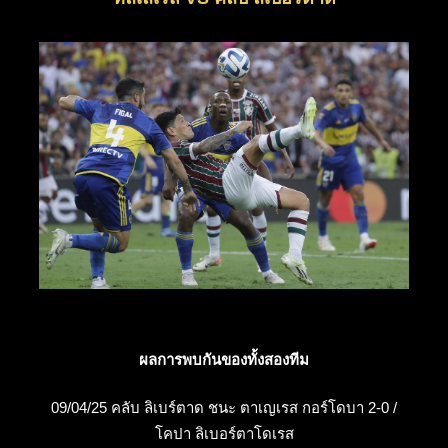
ผลการพบกันของทั้งสองทีม
09/04/25 คลับ ลิเบร์ตาด ชนะ ตาเญเรส กอร์โดบา 2-0 /
โคปา ลิเบอร์ตาโดเรส