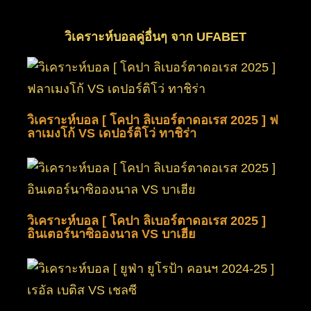
วิเคราะห์บอลคู่อื่นๆ จาก UFABET
วิเคราะห์บอล [ โคปา ลิเบอร์ตาดอเรส 2025 ] ฟ
ลาเมงโก้ VS เดปอร์ติโว่ ทาชิร่า
วิเคราะห์บอล [ โคปา ลิเบอร์ตาดอเรส 2025 ]
อินเตอร์นาซิอองนาล VS บาเฮีย