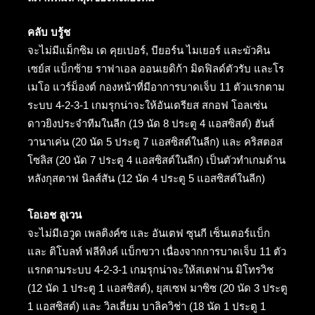
คลับ บรู้ช
จะไม่มีแม็กซิม เด คุยเปอร์, บียอร์น ไมเยอร์ และฆัวคิน
เซย์ส แบ็กซ้าย ราฟาเอล ออนเยดิก้า มิดฟิลด์ตัวรับ และโร
เมโอ แวร์ม็องต์ กองหน้าที่มีอาการบาดเจ็บ 11 ตัวแรกตาม
ระบบ 4-2-3-1 เกมรุกน่าจะให้อันเดรียส สกอฟ โอลเซ่น
ดาวยิงประจำทีมในลีก (19 นัด 8 ประตู 4 แอสซิสต์) ฮันส์
วานาเค่น (20 นัด 5 ประตู 7 แอสซิสต์ในลีก) และ คริสตอส
โซลิส (20 นัด 7 ประตู 4 แอสซิสต์ในลีก) เป็นตัวทำเกมด้าน
หลังกุสตาฟ นิลส์สัน (12 นัด 4 ประตู 5 แอสซิสต์ในลีก)
โอเอช ลูเวน
จะไม่มีเอวูด เพลติงค์ซ และ อันเตฟ ซุนกี เซ็นเตอร์แบ็ก
และ ติโบลท์ ฟลีทิงค์ แบ็กขวา เนื่องจากการบาดเจ็บ 11 ตัว
แรกตามระบบ 4-2-3-1 เกมรุกน่าจะให้สเตฟาน มิโทรวิช
(12 นัด 1 ประตู 1 แอสซิสต์), ยุสเซฟ มาซิซ (20 นัด 3 ประตู
1 แอสซิสต์) และ วิลเลี่ยม บาลิควิช่า (18 นัด 1 ประตู 1