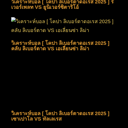
POWERED BY UFABET ยูฟ่าเบท
UFABET
UFABET เข้าสู่ระบบ
ยูฟาเบท
สมัคร UFABET
ยูฟ่าเบท
ทางเข้า UFABET
ยูฟ่าเบทออโต้
UFABET เว็บตรง
www ufabet
สมัครแทงบอล UFABET
ufabet ฝาก ถอน ไม่มีขั้นต่ำ
โปรโมชั่น UFABET
OFFICIAL PARTNER UFABET ยูฟ่าเบท
UFA365
UFABET168
1UFABET
UFABET888
UFA345
UFABET911
ยูฟ่า191
UFABET369
ยูฟ่า168
ufabet win
ufabet123
UFABET 911