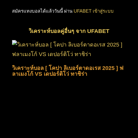
สมัครแทงบอลได้แล้ววันนี้ ผ่าน
UFABET เข้าสู่ระบบ
วิเคราะห์บอลคู่อื่นๆ จาก UFABET
วิเคราะห์บอล [ โคปา ลิเบอร์ตาดอเรส 2025 ] ฟ
ลาเมงโก้ VS เดปอร์ติโว่ ทาชิร่า
วิเคราะห์บอล [ โคปา ลิเบอร์ตาดอเรส 2025 ]
อินเตอร์นาซิอองนาล VS บาเฮีย