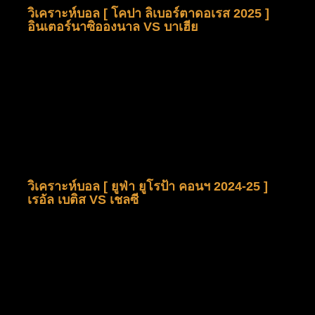
วิเคราะห์บอล [ ยูฟ่า ยูโรป้า คอนฯ 2024-25 ]
เรอัล เบติส VS เชลซี
วิเคราะห์บอล [ นอร์เวย์ อีลิทซีเรียน 2025 ]
โบโด กลิมท์ VS ไวกิ้ง เอฟเค
วิเคราะห์บอล [ นอร์เวย์ อีลิทซีเรียน 2025 ] เฟ
รดริกซ์สตรัด VS โรเซนบอร์ก