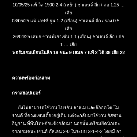
10/05/25 แพ้ วิล 1900 2-4 (เหย้า) ชาเลนจ์ ลีก / ต่อ 1.25 …
เสีย
03/05/25 แพ้ เอฟซี ธูน 1-2 (เยือน) ชาเลนจ์ ลีก / รอง 0.5 …
เสีย
26/04/25 เสมอ ซาฟฟ์เฮาเซ่น 1-1 (เยือน) ชาเลนจ์ ลีก / ต่อ
1 … เสีย
ฟอร์มเกมเยือนในลีก 18 ชนะ 9 เสมอ 7 แพ้ 2 ได้ 38 เสีย 22
ความพร้อมก่อนเกม
กราสฮอปเปอร์
ยังไม่สามารถใช้งาน ไบรอัน ลาสเม และจิอ็อตโต โม
รานดี ที่ควงแขนเดี้ยงอยู่เดิม แต่จะกลับมาใช้งาน ฮัสซาน
อิมูราน ที่พ้นโทษกักแข้งกลับมา นอกนั้นเตรียมยึดนักเตะ
จากเกมชนะ เซนต์ กัลเลน 2-0 ในระบบ 3-1-4-2 โดยมี อา